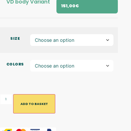
VD body Variant
151,00
€
SIZE
COLORS
ADD TO BASKET