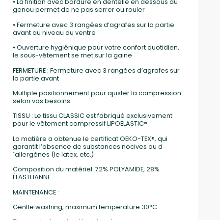
⦁ La finition avec bordure en dentelle en dessous du
genou permet de ne pas serrer ou rouler
⦁ Fermeture avec 3 rangées d’agrafes sur la partie
avant au niveau du ventre
⦁ Ouverture hygiénique pour votre confort quotidien,
le sous-vêtement se met sur la gaine
FERMETURE : Fermeture avec 3 rangées d’agrafes sur
la partie avant
Multiple positionnement pour ajuster la compression
selon vos besoins
TISSU : Le tissu CLASSIC est fabriqué exclusivement
pour le vêtement compressif LIPOELASTIC®
La matière a obtenue le certificat OEKO-TEX®, qui
garantit l’absence de substances nocives ou d
´allergènes (le latex, etc.)
Composition du matériel: 72% POLYAMIDE, 28%
ÉLASTHANNE
MAINTENANCE :
Gentle washing, maximum temperature 30°C.