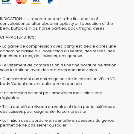
INDICATION: It is recommended in the first phase of
convalescence after abdominoplasty or liposuction of the
belly, buttocks, hips, horse panties, back, thighs, knees
CHARACTERISTICS :
⦁ La gaine de compression avec panty est idéale après une
abdominoplastie ou liposuccion du ventre, des fesses, des
hanches, du dos, des cuisses, des genoux
⦁ Le vêtement de compression a une fine bordure de finition
sous la poitrine avec des bretelles non amovibles
⦁ Contrairement aux autres gaines de la collection VD, la VD
body Variant couvre toute la zone dorsale
⦁ Les bretelles ne sont pas amovibles mais elles sont
réglables
⦁ Tissu doublé au niveau du ventre et de la partie extérieure
des cuisses pour augmenter la compression
⦁ La finition avec bordure en dentelle en dessous du genou
permet de ne pas serrer ou rouler