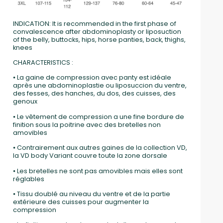
INDICATION: It is recommended in the first phase of
convalescence after abdominoplasty or liposuction
of the belly, buttocks, hips, horse panties, back, thighs,
knees
CHARACTERISTICS :
⦁ La gaine de compression avec panty est idéale
après une abdominoplastie ou liposuccion du ventre,
des fesses, des hanches, du dos, des cuisses, des
genoux
⦁ Le vêtement de compression a une fine bordure de
finition sous la poitrine avec des bretelles non
amovibles
⦁ Contrairement aux autres gaines de la collection VD,
la VD body Variant couvre toute la zone dorsale
⦁ Les bretelles ne sont pas amovibles mais elles sont
réglables
⦁ Tissu doublé au niveau du ventre et de la partie
extérieure des cuisses pour augmenter la
compression