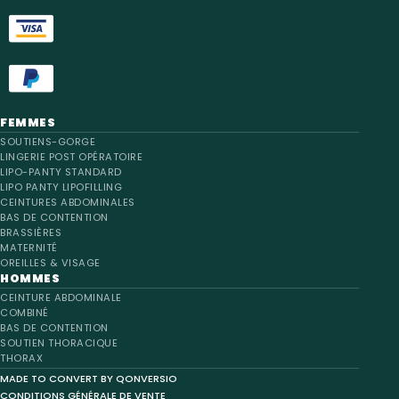
FEMMES
SOUTIENS-GORGE
LINGERIE POST OPÉRATOIRE
LIPO-PANTY STANDARD
LIPO PANTY LIPOFILLING
CEINTURES ABDOMINALES
BAS DE CONTENTION
BRASSIÈRES
MATERNITÉ
OREILLES & VISAGE
HOMMES
CEINTURE ABDOMINALE
COMBINÉ
BAS DE CONTENTION
SOUTIEN THORACIQUE
THORAX
MADE TO CONVERT BY QONVERSIO
CONDITIONS GÉNÉRALE DE VENTE