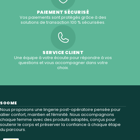
PAIEMENT SÉCURISÉ
Vos paiements sont protégés grâce à des
solutions de transaction 100 % sécurisées.
SERVICE CLIENT
Une équipe à votre écoute pour répondre à vos
questions et vous accompagner dans votre
choix.
SOOME
Nous proposons une lingerie post-opératoire pensée pour
allier confort, maintien et féminité. Nous accompagnons
chaque femme avec des produits adaptés, conçus pour
soutenir le corps et préserver la confiance à chaque étape
du parcours.