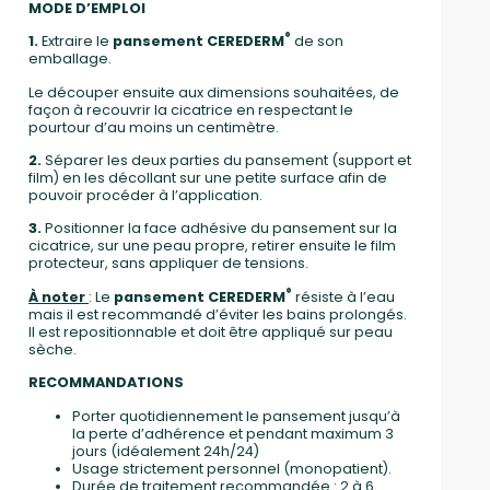
MODE D’EMPLOI
®
1.
Extraire le
pansement CEREDERM
de son
emballage.
Le découper ensuite aux dimensions souhaitées, de
façon à recouvrir la cicatrice en respectant le
pourtour d’au moins un centimètre.
2.
Séparer les deux parties du pansement (support et
film) en les décollant sur une petite surface afin de
pouvoir procéder à l’application.
3.
Positionner la face adhésive du pansement sur la
cicatrice, sur une peau propre, retirer ensuite le film
protecteur, sans appliquer de tensions.
®
À noter
: Le
pansement CEREDERM
résiste à l’eau
mais il est recommandé d’éviter les bains prolongés.
Il est repositionnable et doit être appliqué sur peau
sèche.
RECOMMANDATIONS
Porter quotidiennement le pansement jusqu’à
la perte d’adhérence et pendant maximum 3
jours (idéalement 24h/24)
Usage strictement personnel (monopatient).
Durée de traitement recommandée : 2 à 6