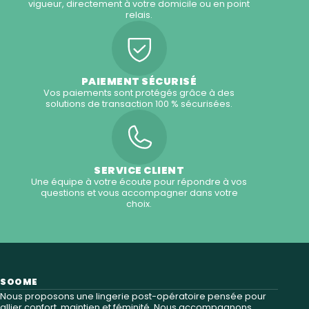
vigueur, directement à votre domicile ou en point
relais.
PAIEMENT SÉCURISÉ
Vos paiements sont protégés grâce à des
solutions de transaction 100 % sécurisées.
SERVICE CLIENT
Une équipe à votre écoute pour répondre à vos
questions et vous accompagner dans votre
choix.
SOOME
Nous proposons une lingerie post-opératoire pensée pour
allier confort, maintien et féminité. Nous accompagnons