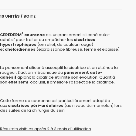
10 UNITÉS / BOITE
®
CEREDERM
couronne
est un pansement siliconé auto-
adhésif pour traiter ou empâcher les
cicatrices
hypertrophiques
(en relief, de couleur rouge)
et
chéloïdiennes
(excroissance fibreuse, ferme et épaisse).
Le pansement siliconé assouplit la cicatrice et en atténue la
rougeur. L’action mécanique du
pansement auto-
adhésif
aplanit la cicatrice et limite son évolution. Quant à
son effet semi-occlusif, il améliore l’aspect de la cicatrice.
Cette forme de couronne est particulièrement adaptée
aux
cicatrices péri-aréolaires
(au niveau du mamelon) lors
des suites de la chirurgie du sein.
Résultats visibles après 2 à 3 mois d’ utilisation