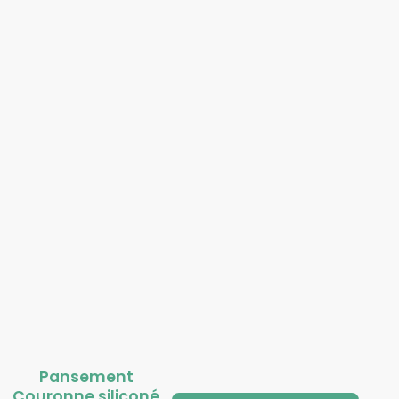
Pansement
Couronne siliconé