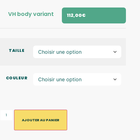
VH body variant
112,00
€
TAILLE
COULEUR
AJOUTER AU PANIER