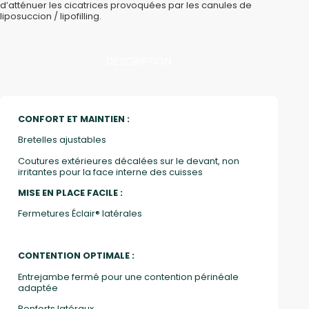
d’atténuer les cicatrices provoquées par les canules de
liposuccion / lipofilling.
DESCRIPTION
CONFORT ET MAINTIEN :
Bretelles ajustables
Coutures extérieures décalées sur le devant, non
irritantes pour la face interne des cuisses
MISE EN PLACE FACILE :
Fermetures Éclair® latérales
CONTENTION OPTIMALE :
Entrejambe fermé pour une contention périnéale
adaptée
Renforts latéraux