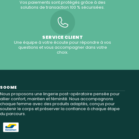
Vos paiements sont protégés grâce à des
solutions de transaction 100 % sécurisées.
SERVICE CLIENT
Une équipe à votre écoute pour répondre à vos
questions et vous accompagner dans votre
choix.
SOOME
Nous proposons une lingerie post-opératoire pensée pour
allier confort, maintien et féminité. Nous accompagnons
chaque femme avec des produits adaptés, conçus pour
soutenir le corps et préserver la confiance à chaque étape
du parcours.