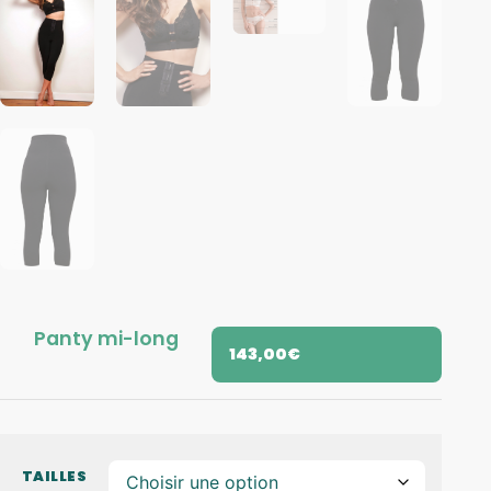
Panty mi-long
143,00
€
TAILLES