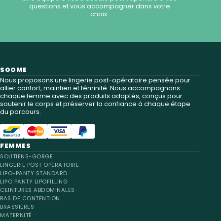
questions et vous accompagner dans votre
choix.
SOOME
Nous proposons une lingerie post-opératoire pensée pour
allier confort, maintien et féminité. Nous accompagnons
chaque femme avec des produits adaptés, conçus pour
soutenir le corps et préserver la confiance à chaque étape
du parcours.
FEMMES
SOUTIENS-GORGE
LINGERIE POST OPÉRATOIRE
LIPO-PANTY STANDARD
LIPO PANTY LIPOFILLING
CEINTURES ABDOMINALES
BAS DE CONTENTION
BRASSIÈRES
MATERNITÉ