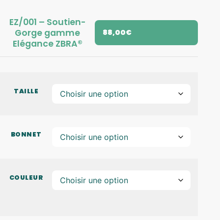
EZ/001 – Soutien-
Gorge gamme
88,00
€
Elégance ZBRA®
TAILLE
BONNET
COULEUR