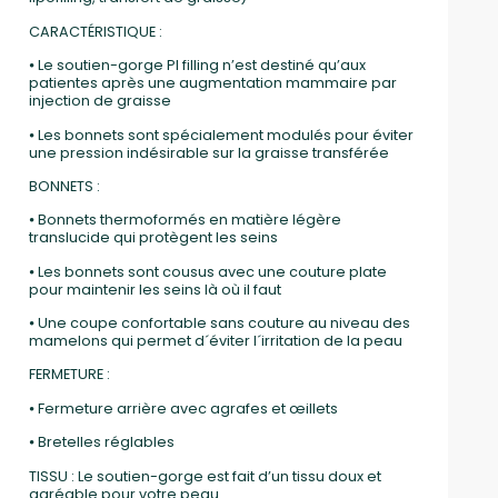
CARACTÉRISTIQUE :
⦁ Le soutien-gorge PI filling n’est destiné qu’aux
patientes après une augmentation mammaire par
injection de graisse
⦁ Les bonnets sont spécialement modulés pour éviter
une pression indésirable sur la graisse transférée
BONNETS :
⦁ Bonnets thermoformés en matière légère
translucide qui protègent les seins
⦁ Les bonnets sont cousus avec une couture plate
pour maintenir les seins là où il faut
⦁ Une coupe confortable sans couture au niveau des
mamelons qui permet d´éviter l´irritation de la peau
FERMETURE :
⦁ Fermeture arrière avec agrafes et œillets
⦁ Bretelles réglables
TISSU : Le soutien-gorge est fait d’un tissu doux et
agréable pour votre peau