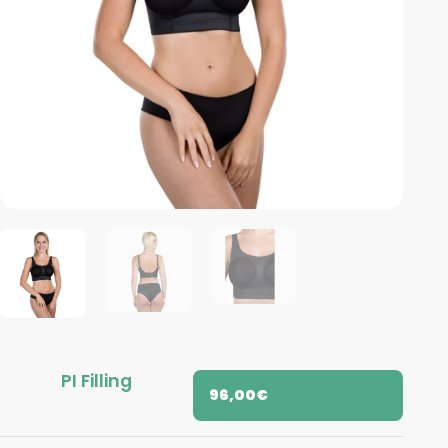
PI Filling
96,00
€