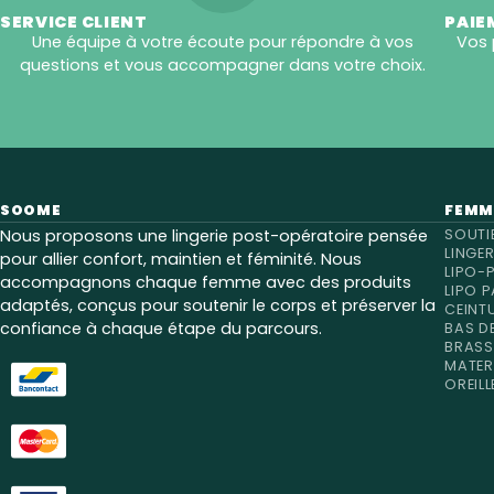
SERVICE CLIENT
PAIE
Une équipe à votre écoute pour répondre à vos
Vos 
questions et vous accompagner dans votre choix.
SOOME
FEMM
Nous proposons une lingerie post-opératoire pensée
SOUTI
LINGE
pour allier confort, maintien et féminité. Nous
LIPO-
accompagnons chaque femme avec des produits
LIPO P
adaptés, conçus pour soutenir le corps et préserver la
CEINT
confiance à chaque étape du parcours.
BAS D
BRASS
MATER
OREILL