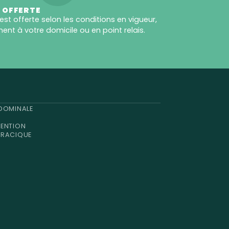
 OFFERTE
 est offerte selon les conditions en vigueur,
ent à votre domicile ou en point relais.
DOMINALE
TENTION
ORACIQUE