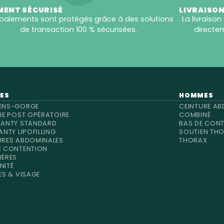
MENT SÉCURISÉ
LIVRAISON
paiements sont protégés grâce à des solutions
La livraison
de transaction 100 % sécurisées.
directem
ES
HOMMES
ENS-GORGE
CEINTURE AB
RIE POST OPÉRATOIRE
COMBINÉ
PANTY STANDARD
BAS DE CON
ANTY LIPOFILLING
SOUTIEN TH
URES ABDOMINALES
THORAX
E CONTENTION
IÈRES
NITÉ
ES & VISAGE