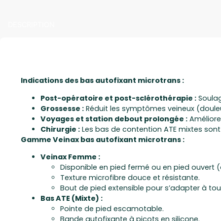
DESCRIPTION
Indications des bas autofixant microtrans :
Post-opératoire et post-sclérothérapie :
Soulag
Grossesse :
Réduit les symptômes veineux (douleu
Voyages et station debout prolongée :
Améliore
Chirurgie :
Les bas de contention ATE mixtes sont 
Gamme Veinax bas autofixant microtrans :
Veinax Femme :
Disponible en pied fermé ou en pied ouvert (
Texture microfibre douce et résistante.
Bout de pied extensible pour s’adapter à to
Bas ATE (Mixte) :
Pointe de pied escamotable.
Bande autofixante à picots en silicone.