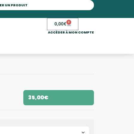
0
0,00
€
ACCÉDER À MON COMPTE
35,00
€