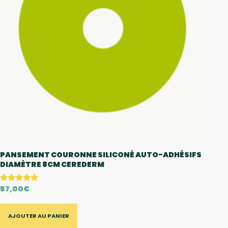
PANSEMENT COURONNE SILICONÉ AUTO-ADHÉSIFS
DIAMÈTRE 8CM CEREDERM
57,00
€
Note
5
sur 5
AJOUTER AU PANIER