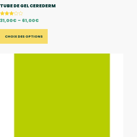
TUBE DE GEL CEREDERM
31,00
€
–
61,00
€
Note
3
sur 5
CHOIX DES OPTIONS