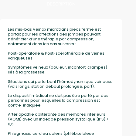
DESCRIPTION
Les mis-bas Veinax microtrans pieds fermé est
parfait pour les affections des jambes pouvant
bénéficier d’une thérapie par compression,
notamment dans les cas suivants :
Post-opératoire & Post-scérothérapie de veines
variqueuses
Symptômes veineux (douleur, inconfort, crampes)
liés à la grossesse.
Situations qui perturbent l’hémodynamique veineuse
(vols longs, station debout prolongée, port).
Le dispositif médical ne doit pas être porté par des
personnes pour lesquelles la compression est
contre-indiquée.
Artériopathie oblitérante des membres inférieurs
(AOMI) avec un index de pression systolique (IPS) <
0,6.
Phlegmasia cerulea dolens (phlébite bleue