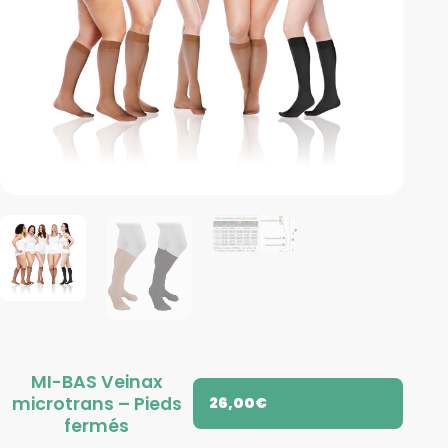
MI-BAS Veinax
microtrans – Pieds
26,00
€
fermés