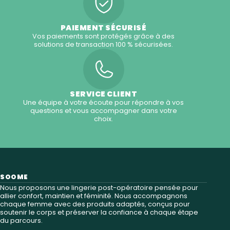
PAIEMENT SÉCURISÉ
Vos paiements sont protégés grâce à des
solutions de transaction 100 % sécurisées.
SERVICE CLIENT
Une équipe à votre écoute pour répondre à vos
questions et vous accompagner dans votre
choix.
SOOME
Nous proposons une lingerie post-opératoire pensée pour
allier confort, maintien et féminité. Nous accompagnons
chaque femme avec des produits adaptés, conçus pour
soutenir le corps et préserver la confiance à chaque étape
du parcours.