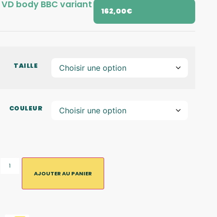
VD body BBC variant
162,00
€
TAILLE
COULEUR
AJOUTER AU PANIER