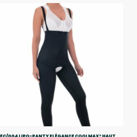
EC/004 LIPO-PANTY ELÉGANCE COOLMAX® HAUT,