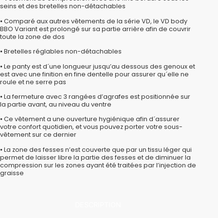
seins et des bretelles non-détachables
⦁ Comparé aux autres vêtements de la série VD, le VD body
BBO Variant est prolongé sur sa partie arrière afin de couvrir
toute la zone de dos
⦁ Bretelles réglables non-détachables
⦁ Le panty est d´une longueur jusqu’au dessous des genoux et
est avec une finition en fine dentelle pour assurer qu´elle ne
roule et ne serre pas
⦁ La fermeture avec 3 rangées d’agrafes est positionnée sur
la partie avant, au niveau du ventre
⦁ Ce vêtement a une ouverture hygiénique afin d´assurer
votre confort quotidien, et vous pouvez porter votre sous-
vêtement sur ce dernier
⦁ La zone des fesses n’est couverte que par un tissu léger qui
permet de laisser libre la partie des fesses et de diminuer la
compression sur les zones ayant été traitées par l’injection de
graisse
DESCRIPTION