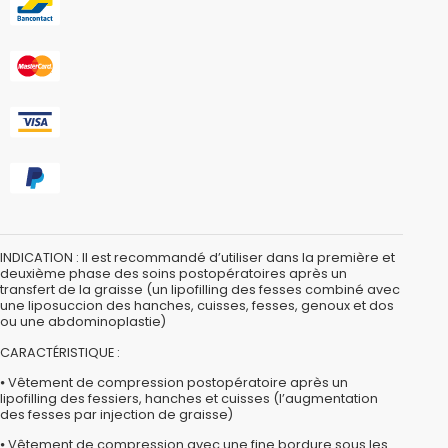
INDICATION : Il est recommandé d’utiliser dans la première et
deuxième phase des soins postopératoires après un
transfert de la graisse (un lipofilling des fesses combiné avec
une liposuccion des hanches, cuisses, fesses, genoux et dos
ou une abdominoplastie)
CARACTÉRISTIQUE :
⦁ Vêtement de compression postopératoire après un
lipofilling des fessiers, hanches et cuisses (l’augmentation
des fesses par injection de graisse)
⦁ Vêtement de compression avec une fine bordure sous les