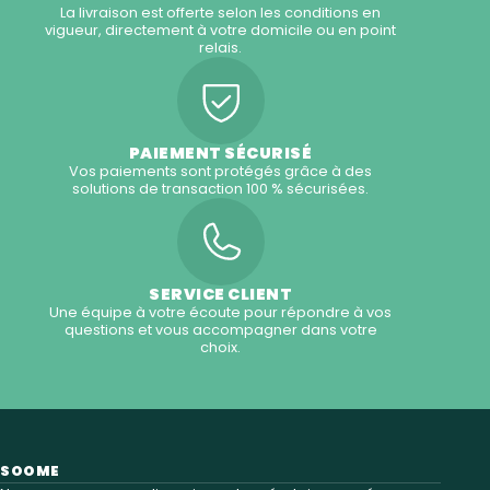
La livraison est offerte selon les conditions en
vigueur, directement à votre domicile ou en point
relais.
PAIEMENT SÉCURISÉ
Vos paiements sont protégés grâce à des
solutions de transaction 100 % sécurisées.
SERVICE CLIENT
Une équipe à votre écoute pour répondre à vos
questions et vous accompagner dans votre
choix.
SOOME