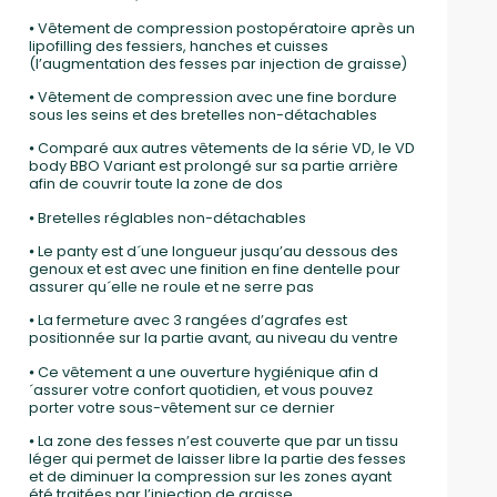
⦁ Vêtement de compression postopératoire après un
lipofilling des fessiers, hanches et cuisses
(l’augmentation des fesses par injection de graisse)
⦁ Vêtement de compression avec une fine bordure
sous les seins et des bretelles non-détachables
⦁ Comparé aux autres vêtements de la série VD, le VD
body BBO Variant est prolongé sur sa partie arrière
afin de couvrir toute la zone de dos
⦁ Bretelles réglables non-détachables
⦁ Le panty est d´une longueur jusqu’au dessous des
genoux et est avec une finition en fine dentelle pour
assurer qu´elle ne roule et ne serre pas
⦁ La fermeture avec 3 rangées d’agrafes est
positionnée sur la partie avant, au niveau du ventre
⦁ Ce vêtement a une ouverture hygiénique afin d
´assurer votre confort quotidien, et vous pouvez
porter votre sous-vêtement sur ce dernier
⦁ La zone des fesses n’est couverte que par un tissu
léger qui permet de laisser libre la partie des fesses
et de diminuer la compression sur les zones ayant
été traitées par l’injection de graisse